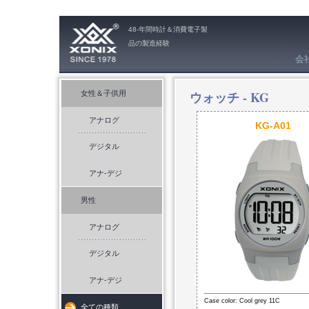
48-年間時計＆消費電子製
品の製造経験
会
ウォッチ -
KG
女性＆子供用
アナログ
KG-A01
デジタル
アナ-デジ
男性
アナログ
デジタル
アナ-デジ
Case color: Cool grey 11C
全ての種類