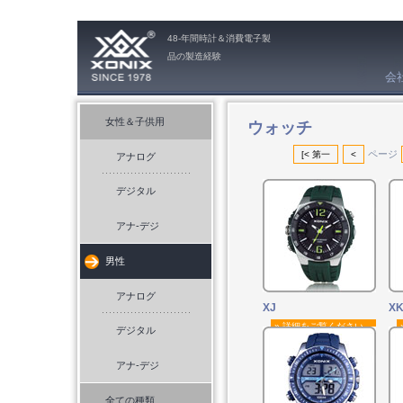
48-年間時計＆消費電子製
品の製造経験
会
ウォッチ
女性＆子供用
ページ
[< 第一
<
アナログ
デジタル
アナ-デジ
男性
アナログ
XJ
X
» 詳細をご覧ください。
デジタル
アナ-デジ
全ての種類