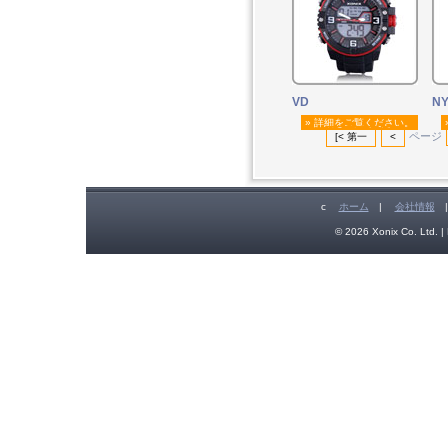
VD
N
» 詳細をご覧ください。
ページ
[< 第一
<
c
ホーム
|
会社情報
© 2026 Xonix Co. Ltd. | 