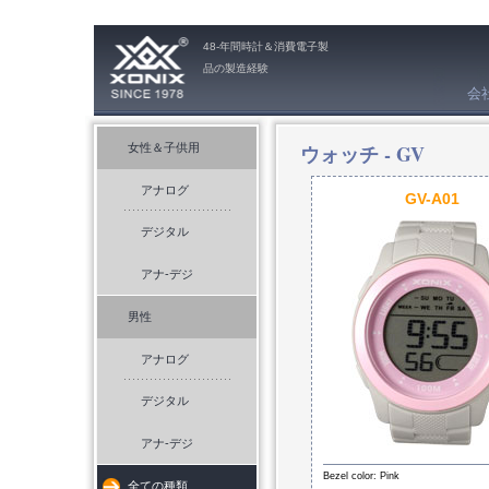
48-年間時計＆消費電子製
品の製造経験
会
ウォッチ -
GV
女性＆子供用
アナログ
GV-A01
デジタル
アナ-デジ
男性
アナログ
デジタル
アナ-デジ
Bezel color: Pink
全ての種類