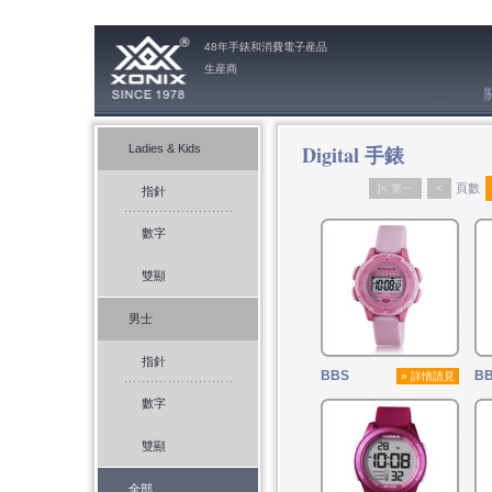
48年手錶和消費電子産品
生産商
Digital 手錶
Ladies & Kids
頁數
[< 第一
<
指針
數字
雙顯
男士
指針
BBS
B
» 詳情請見
數字
雙顯
全部