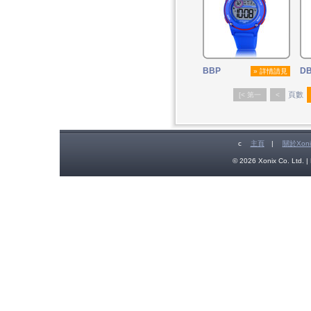
BBP
D
» 詳情請見
頁數
[< 第一
<
c
主頁
|
關於Xoni
© 2026 Xonix Co. Ltd. | 