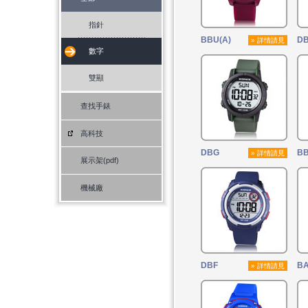
指針
BBU(A)
D
» 詳情請見
數字
雙顯
查找手錶
高科技
DBG
B
» 詳情請見
展示架(pdf)
機械廠
DBF
BA
» 詳情請見