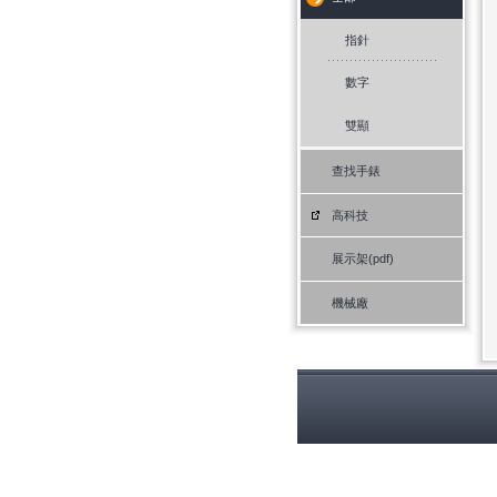
指針
數字
雙顯
查找手錶
高科技
展示架(pdf)
機械廠