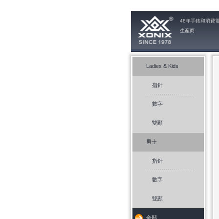
48年手錶和消費
生産商
Ladies & Kids
指針
數字
雙顯
男士
指針
數字
雙顯
全部