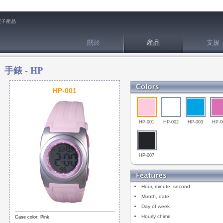
電子産品
關於
産品
支援
手錶 -
HP
HP-001
HP-001
HP-002
HP-003
HP-0
HP-007
Hour, minute, second
Month, date
Day of week
Hourly chime
Case color: Pink