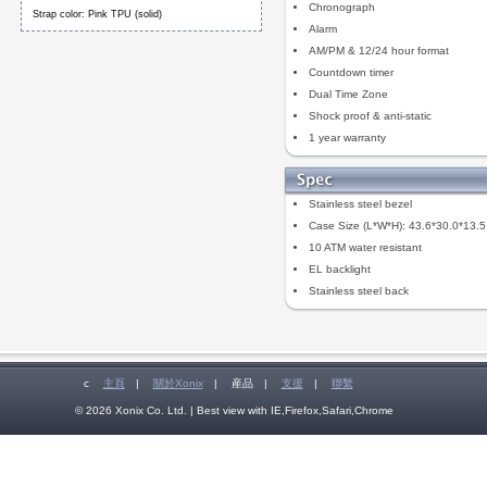
Chronograph
Strap color: Pink TPU (solid)
Alarm
AM/PM & 12/24 hour format
Countdown timer
Dual Time Zone
Shock proof & anti-static
1 year warranty
Stainless steel bezel
Case Size (L*W*H): 43.6*30.0*13.
10 ATM water resistant
EL backlight
Stainless steel back
c
主頁
|
關於Xonix
|
産品
|
支援
|
聯繫
© 2026 Xonix Co. Ltd. | Best view with IE,Firefox,Safari,Chrome